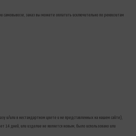
При самовывозе, заказ вы можете оплатить исключительно по реквизитам
зу и/или в нестандартном цвете и не представленных на нашем сайте),
т 14 дней, или изделие не является новым, было использовано или