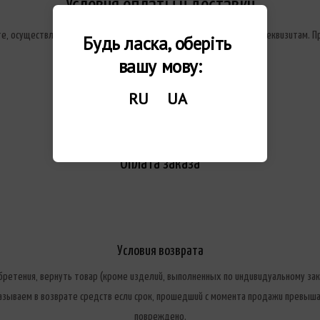
Условия оплаты и доставки
, осуществляемой на счёт предприятия, по счёт-фактуре или на реквизитам. 
Будь ласка, оберіть 
предприятия, без использования наличных денег.
вашу мову:
RU
UA
Оплата заказа
Условия возврата
бретения, вернуть товар (кроме изделий, выполненных по индивидуальному зака
казываем в возврате средств если срок, прошедший с момента продажи превышае
повреждено.