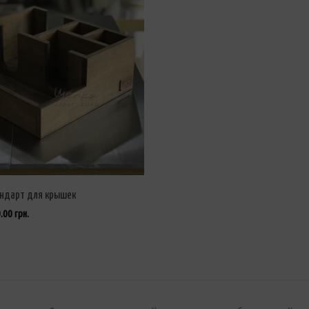
андарт для крышек
0.00
грн.