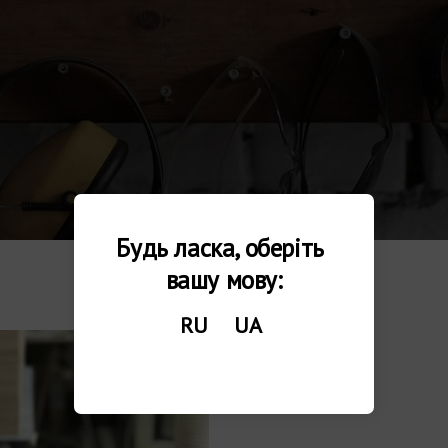
Будь ласка, оберіть 
вашу мову:
RU
UA