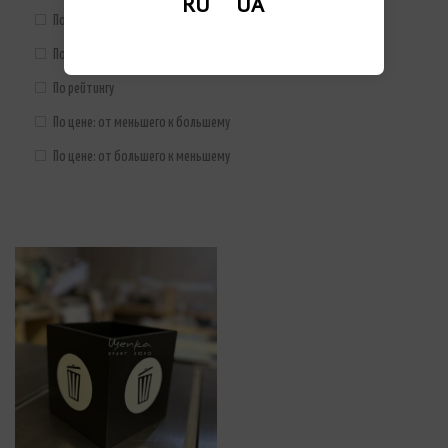
RU
UA
По умолчанию
По популярности
По рейтингу
По цене: от меньшего к большему
По цене: от большего к меньшему