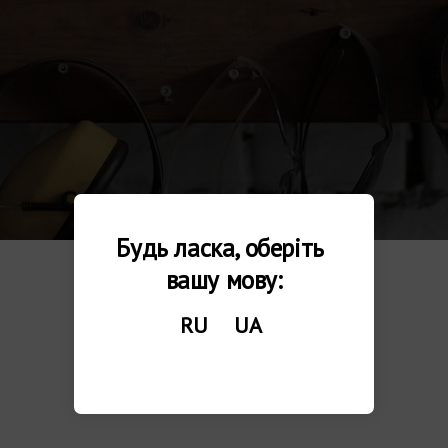
Будь ласка, оберіть 
вашу мову:
RU
UA