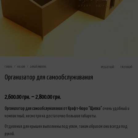
Product naviga
ГЛАВНАЯ
МАГАЗИН
БАРНЫЙ ИНВЕНТАРЬ
ПРЕДЫДУЩИЙ
СЛЕДУЮЩИЙ
Организатор для самообслуживания
–
2,600.00
грн.
2,800.00
грн.
Организатор для самообслуживания от Крафт-бюро “Щепка”
очень удобный и
компактный, несмотря на достаточно большие габариты.
Отделения для крышек выполнены под углом, таким образом они всегда под
рукой.