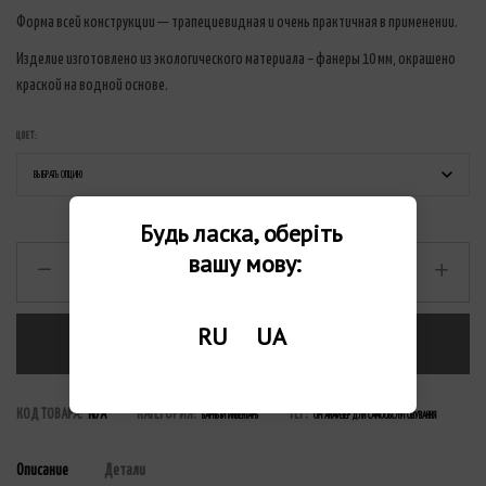
Форма всей конструкции — трапециевидная и очень практичная в применении.
Изделие изготовлено из экологического материала – фанеры 10 мм, окрашено
краской на водной основе.
ЦВЕТ:
Будь ласка, оберіть 
вашу мову:
RU
UA
В КОРЗИНУ
КОД ТОВАРА:
N/A
КАТЕГОРИЯ:
ТЕГ:
БАРНЫЙ ИНВЕНТАРЬ
ОРГАНАЙЗЕР ДЛЯ САМООБСЛУГОВУВАННЯ
Описание
Детали