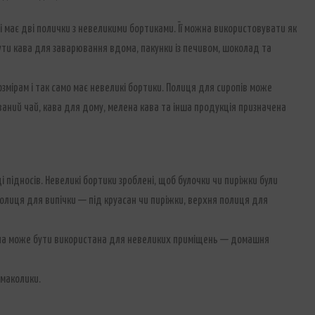
 і має дві полички з невеликими бортиками. Її можна використовувати як
ути кава для заварювання вдома, пакунки із печивом, шоколад та
змірам і так само має невеликі бортики. Полиця для сиропів може
ваний чай, кава для дому, мелена кава та інша продукція призначена
і підносів. Невеликі бортики зроблені, щоб булочки чи пиріжки були
полиця для випічки — під круасан чи пиріжки, верхня полиця для
війна може бути використана для невеликих приміщень — домашня
смаколики.