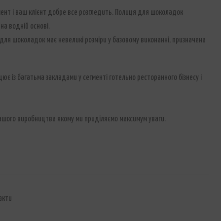
ент і ваш клієнт добре все розгледить. Полиця для шоколадок
на водній основі.
ля шоколадок має невеликі розміри у базовому виконанні, призначена
ює із багатьма закладами у сегменті готельно ресторанного бізнесу і
нашого виробництва якому ми приділяємо максимум уваги.
акти