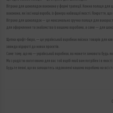
Вітрина для шоколадок виконана у формі трапеції. Кожна полиця для 
виконана, як і всі наші вироби, із фанери найвищої якості. Покриття, що
Вітрина для шоколадок — це максимально зручна полиця для використан
для оформлення та знайомства із вашими виробами, а саме — для шоко
Щепка крафт-бюро, — це український виробник якісних товарів для кавʼ
завжди відкриті до нових проєктів.
Саме тому, що ми — український виробник, ви можете замовити будь який
Ми з радістю виготовимо для вас той виріб який вам потрібен і в якос
Будьте певні, що ви залишитесь задоволені нашими виробами на всі сто
С