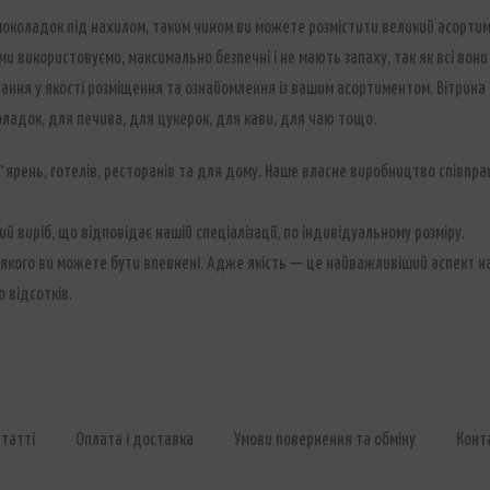
шоколадок під нахилом, таким чином ви можете розмістити великий асортим
 ми використовуємо, максимально безпечні і не мають запаху, так як всі вони 
ня у якості розміщення та ознайомлення із вашим асортиментом. Вітрина д
ладок, для печива, для цукерок, для кави, для чаю тощо.
ярень, готелів, ресторанів та для дому. Наше власне виробництво співпрац
 виріб, що відповідає нашій спеціалізації, по індивідуальному розміру.
ті якого ви можете бути впевнені. Адже якість — це найважливіший аспект 
 відсотків.
татті
Оплата і доставка
Умови повернення та обміну
Конт