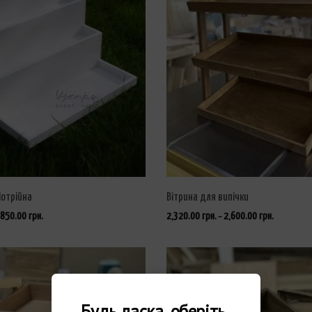
Потрійна
Вітрина для випічки
,850.00
грн.
2,320.00
грн.
2,600.00
грн.
–
ОБЕРІТЬ ОПЦІЇ
Будь ласка, оберіть 