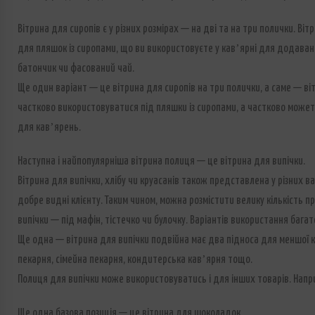
Вітрина для сиропів є у різних розмірах — на дві та на три полички. Ві
для пляшок із сиропами, що ви використовуєте у кавʼярні для додаван
батончик чи фасований чай.
Ще один варіант — це вітрина для сиропів на три полички, а саме — ві
частково використовуватися під пляшки із сиропами, а частково может
для кавʼярень.
Наступна і найпопулярніша вітрина полиця — це вітрина для випічки.
Вітрина для випічки, хлібу чи круасанів також представлена у різних ва
добре видні клієнту. Таким чином, можна розмістити велику кількість п
випічки — під мафін, тістечко чи булочку. Варіантів використання баг
Ще одна — вітрина для випічки подвійна має два підноса для меншої к
пекарня, сімейна пекарня, кондитерська кавʼярня тощо.
Полиця для випічки може використовуватись і для інших товарів. Напр
Ще одна базова позиція — це вітрина для шоколадок.