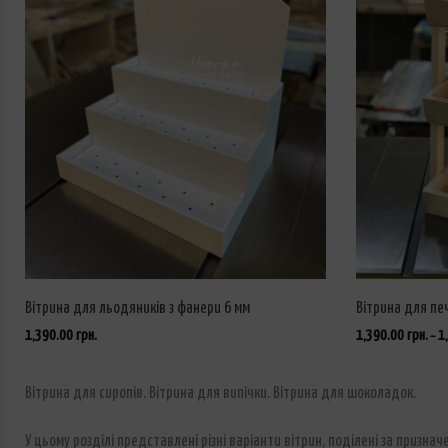
Вітрина для льодяників з фанери 6 мм
Вітрина для пе
1,390.00
грн.
1,390.00
грн.
1
–
ДОДАТИ У КОШИК
ОБЕРІТЬ ОПЦІЇ
Вітрина для сиропів. Вітрина для випічки. Вітрина для шоколадок.
У цьому розділі представлені різні варіанти вітрин, поділені за призна