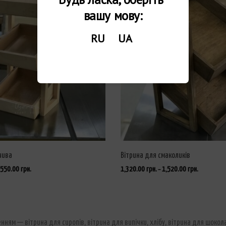
вашу мову:
RU
UA
чива
Вітрина для смаколиків
,550.00
грн.
1,320.00
грн.
1,520.00
грн.
–
ОБЕРІТЬ ОПЦІЇ
ченням — вітрина для сиропів, вітрина для випічки, хлібу, вітрина для шоко