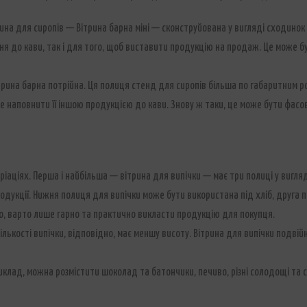
трина для сиропів — Вітрина барна міні — сконструйована у вигляді сходинок
ня до кави, так і для того, щоб виставити продукцію на продаж. Це може б
трина барна потрійна. Ця полиця стенд для сиропів більша по габаритним ро
е наповнити її іншою продукцією до кави. Знову ж таки, це може бути фасо
ріаціях. Перша і найбільша — вітрина для випічки — має три полиці у вигляд
родукції. Нижня полиця для випічки може бути використана під хліб, друга 
ато, варто лише гарно та практично викласти продукцію для покупця.
ількості випічки, відповідно, має меншу висоту. Вітрина для випічки под
иклад, можна розмістити шоколад та батончики, печиво, різні солодощі та 