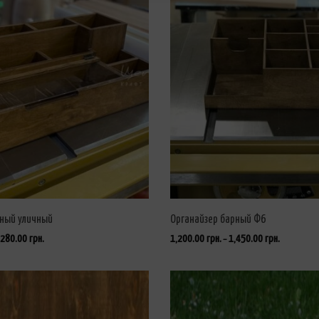
рный уличный
Органайзер барный Ф6
,280.00
грн.
1,200.00
грн.
1,450.00
грн.
–
ВЫБРАТЬ ...