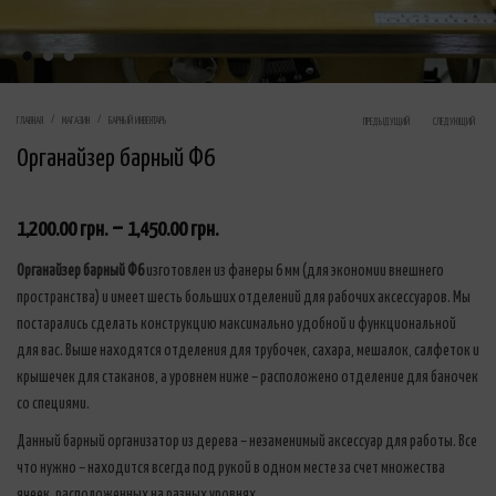
Product naviga
ГЛАВНАЯ
МАГАЗИН
БАРНЫЙ ИНВЕНТАРЬ
ПРЕДЫДУЩИЙ
СЛЕДУЮЩИЙ
Органайзер барный Ф6
–
1,200.00
грн.
1,450.00
грн.
Органайзер барный Ф6
изготовлен из фанеры 6 мм (для экономии внешнего
пространства) и имеет шесть больших отделений для рабочих аксессуаров. Мы
постарались сделать конструкцию максимально удобной и функциональной
для вас. Выше находятся отделения для трубочек, сахара, мешалок, салфеток и
крышечек для стаканов, а уровнем ниже – расположено отделение для баночек
со специями.
Данный барный организатор из дерева – незаменимый аксессуар для работы. Все
что нужно – находится всегда под рукой в одном месте за счет множества
ячеек, расположенных на разных уровнях.