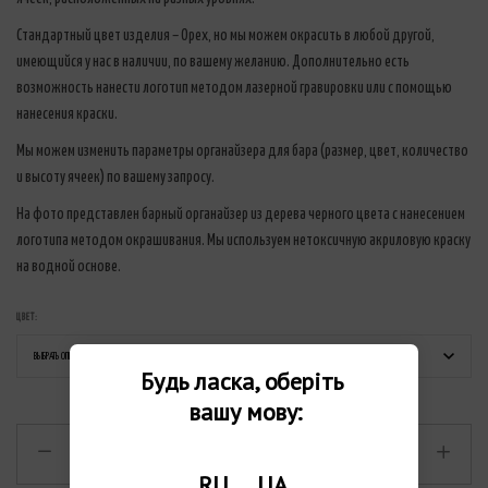
Стандартный цвет изделия – Орех, но мы можем окрасить в любой другой,
имеющийся у нас в наличии, по вашему желанию. Дополнительно есть
возможность нанести логотип методом лазерной гравировки или с помощью
нанесения краски.
Мы можем изменить параметры органайзера для бара (размер, цвет, количество
и высоту ячеек) по вашему запросу.
На фото представлен барный органайзер из дерева черного цвета с нанесением
логотипа методом окрашивания. Мы используем нетоксичную акриловую краску
на водной основе.
ЦВЕТ:
Будь ласка, оберіть 
вашу мову:
RU
UA