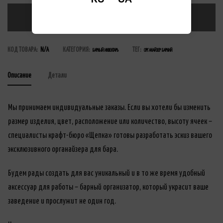
В КОРЗИНУ
КОД ТОВАРА:
N/A
КАТЕГОРИЯ:
ТЕГ:
БАРНЫЙ ИНВЕНТАРЬ
ОРГАНAЙЗЕР БАРНИЙ
Описание
Детали
Мы принимаем индивидуальные заказы. Если вы хотели бы изменить
размер изделия, цвет, расположение или количество, высоту ячеек –
специалисты крафт-бюро «Щепка» готовы разработать эскиз вашего
эксклюзивного органайзера для бара.
Будем рады создать для вас уникальный и в то же время удобный
аксессуар для работы – барный организатор, который украсит ваше
заведение и прослужит не один год.