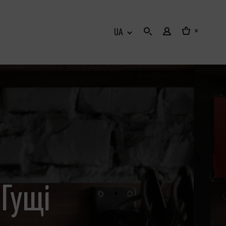
0
 Гущі