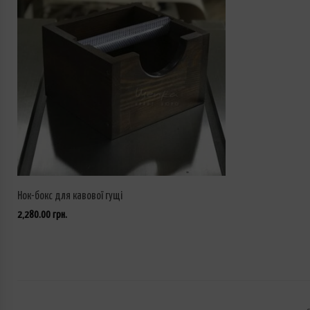
Нок-бокс для кавової гущі
2,280.00
грн.
ДОДАТИ У КОШИК