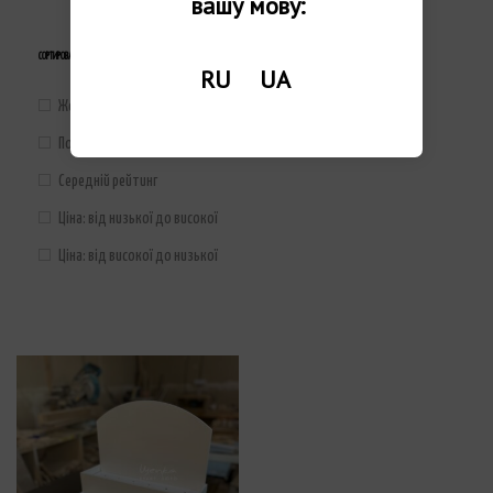
вашу мову:
СОРТИРОВАТЬ ПО
RU
UA
Жоден
Популярність
Середній рейтинг
Ціна: від низької до високої
Ціна: від високої до низької