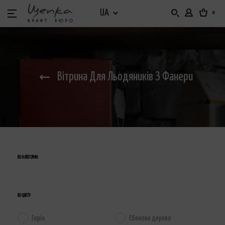
0
БАРНИЙ ІНВЕНТАР
Вітрина Для Льодяників З Фанери
БАРНИЙ ОРГАНАЙЗЕР
БАРНІ ВІТРИНИ
ДІМ ТА САД
ПО КАТЕГОРИИ
НАБІРНЕ МЕНЮ. ХОЛДЕРИ. ТАБЛИЧКИ
ПО ЦВЕТУ
Горіх
Ебенове дерево