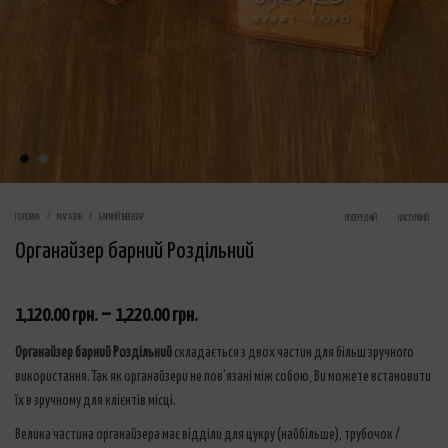
Product navig
ГОЛОВНА
МАГАЗИН
БАРНИЙ ІНВЕНТАР
ПОПЕРЕДНІЙ
НАСТУПНИЙ
Органайзер барний Роздільний
–
1,120.00
грн.
1,220.00
грн.
Органайзер барний Роздільний
складається з двох частин для більш зручного
використання. Так як органайзери не пов’язані між собою, Ви можете встановити
їх в зручному для клієнтів місці.
Велика частина органайзера має відділи для цукру (найбільше), трубочок /