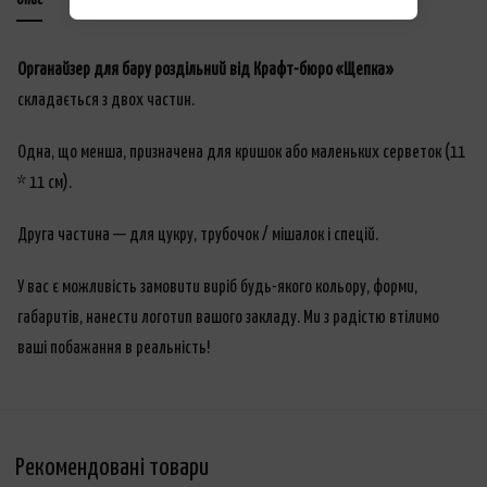
Опис
Додаткова інформація
Органайзер для бару роздільний від Крафт-бюро «Щепка»
складається з двох частин.
Одна, що менша, призначена для кришок або маленьких серветок (11
* 11 см).
Друга частина
—
для цукру, трубочок / мішалок і спецій.
У вас є можливість замовити виріб будь-якого кольору, форми,
габаритів, нанести логотип вашого закладу. Ми з радістю втілимо
ваші побажання в реальність!
Рекомендовані товари