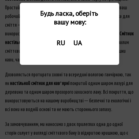
Простий та лаконічний дизайн не зіпсує, а навпаки, доповнить ваш
Будь ласка, оберіть 
робочий простір. Адже, головна функція, яку виконує коробочка для
вашу мову:
сміття — це дотримання чистоти та акуратності у зоні її
використання, а саме — біля машинки для приготування кави.
Смітник
RU
UA
настільний Куб
краще використовувати із захисним пакетом (малим
сміттєвим або звичайним поліетиленовим без ручок) щоб залишки
кави, чаю чи цукру не залишились на його стінках.
Дозволяється протирати ззовні та всередині вологою ганчіркою, так
як
настільний смітник для кавʼярні
покритий одним шаром лазурі для
деревини та одним шаром прозорого захисного лаку. Всі покриття, що
використовуються на нашому виробництві — безпечні та екологічні і
всі вони на водній основі та не мають стороннього запаху.
За замовчуванням, ми наносимо з двох прилеглих одна до одної
сторін силует у вигляді сміттєвого баку із відкритою кришкою, що є