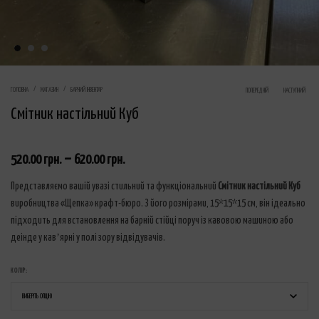
Product navig
ГОЛОВНА
МАГАЗИН
БАРНИЙ ІНВЕНТАР
ПОПЕРЕДНІЙ
НАСТУПНИЙ
Смітник настільний Куб
–
520.00
грн.
620.00
грн.
Представляємо вашій увазі стильний та функціональний
Смітник настільний Куб
виробництва «Щепка» крафт-бюро. З його розмірами, 15*15*15 см, він ідеально
підходить для встановлення на барній стійці поруч із кавовою машиною або
деінде у кавʼярні у полі зору відвідувачів.
КОЛІР: