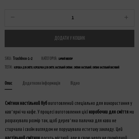
ДОДАТИ У КОШИК
SKU:
Trashbox-1-2
КАТЕГОРІЯ:
БАРНИЙ ІНВЕНТАР
ТЕГИ:
,
,
,
,
КОРОБКА ДЛЯ СМІТТЯ
КОРОБОЧКИ ДЛЯ СМІТТЯ
НАСТІЛЬНИЙ СМІТНИК
СМІТНИК НАСТІЛЬНИЙ
СМІТНИК НАСТІЛЬНИЙ ВИСУВНИЙ
Опис
Додаткова інформація
Відео
Смітник настільний Куб
виготовлений спеціально для використання у
кавʼярні чи кафе. У процесі виготовлення цієї
коробочки для сміття
ми
розрахували розмір так, щоб деревʼяна паличка для кави не
стирчала і своїм виглядом не порушувала естетику закладу. Цей
настільний смітник
досить місткий, але в свою чергу не громіздкий.